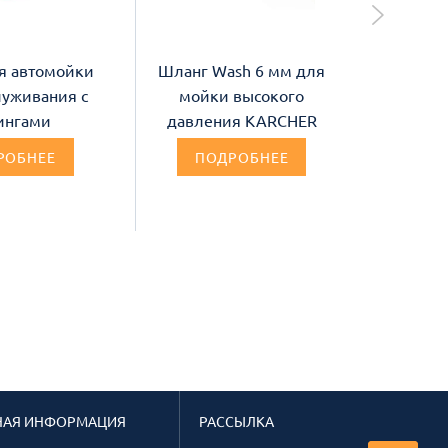
я автомойки
Шланг Wash 6 мм для
Шланг 
луживания с
мойки высокого
синий 
ингами
давления KARCHER
самоо
РОБНЕЕ
ПОДРОБНЕЕ
П
НАЯ ИНФОРМАЦИЯ
РАССЫЛКА