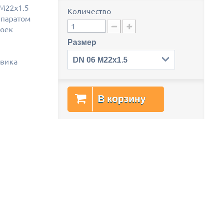
 М22х1.5
Количество
ппаратом
моек
Размер
DN 06 M22x1.5
овика
В корзину