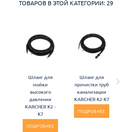
ТОВАРОВ В ЭТОЙ КАТЕГОРИИ: 29
Шланг для
Шланг для
мойки
прочистки труб
пр
высокого
канализации
ка
давления
KARCHER K2-K7
KARCHER К2 -
KA
ПОДРОБНЕЕ
К7
ПОДРОБНЕЕ