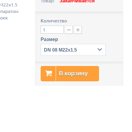
Товар:
Заканчивается
 М22х1.5
ппаратом
моек
Количество
Размер
DN 08 M22x1.5
В корзину