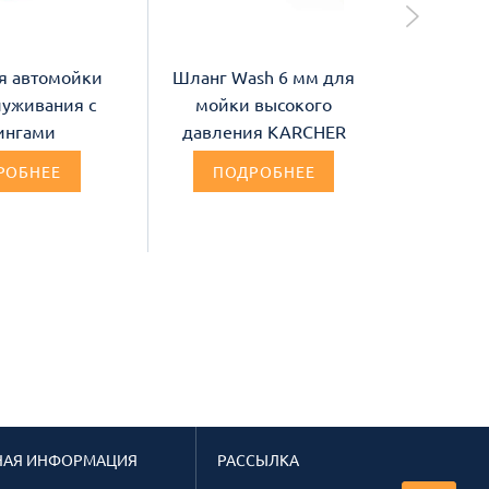
я автомойки
Шланг Wash 6 мм для
Шланг 
луживания с
мойки высокого
синий 
ингами
давления KARCHER
самоо
РОБНЕЕ
ПОДРОБНЕЕ
П
НАЯ ИНФОРМАЦИЯ
РАССЫЛКА