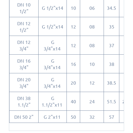
DN 10
G 1/2"x14
10
06
34.5
20
1/2"
DN 12
G 1/2"x14
12
08
35
20
1/2"
DN 12
G
12
08
37
20
3/4"
3/4"x14
DN 16
G
16
10
38
20
3/4"
3/4"x14
DN 20
G
20
12
38.5
20
3/4"
3/4"x14
DN 38
G
40
24
51.5
26.5
1.1/2"
1.1/2"x11
DN 50 2"
G 2"x11
50
32
57
30