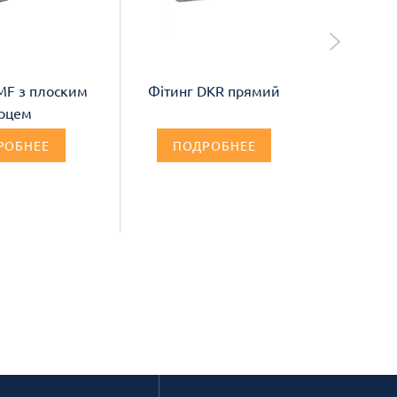
MF з плоским
Фітинг DKR прямий
Фітинг 
рцем
РОБНЕЕ
ПОДРОБНЕЕ
П