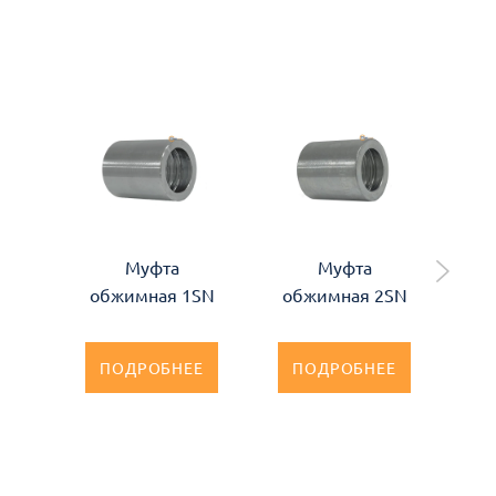
Муфта
Муфта
обжимная 1SN
обжимная 2SN
ун
ПОДРОБНЕЕ
ПОДРОБНЕЕ