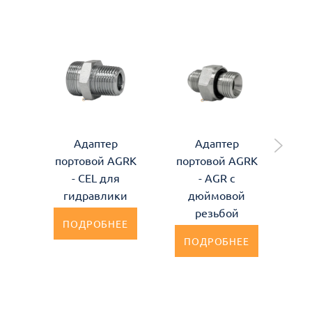
Адаптер
Адаптер
портовой AGRK
портовой AGRK
по
- CEL для
- AGR с
гидравлики
дюймовой
резьбой
ПОДРОБНЕЕ
ПОДРОБНЕЕ