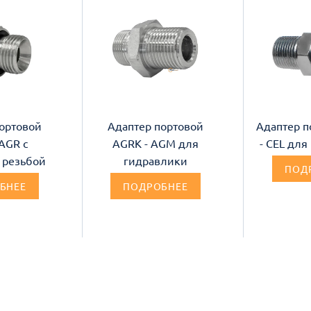
ортовой
Адаптер портовой
Адаптер п
AGR с
AGRK - AGM для
- CEL дл
 резьбой
гидравлики
ПОД
БНЕЕ
ПОДРОБНЕЕ