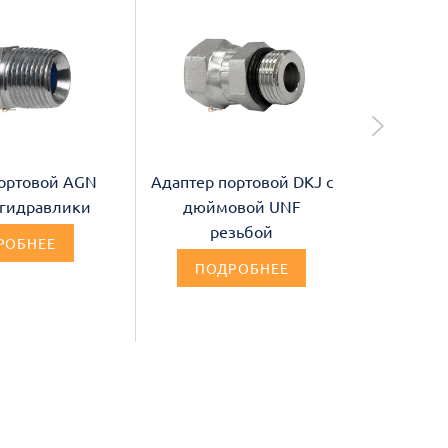
ортовой AGN
Адаптер портовой DKJ с
Адапте
я гидравлики
дюймовой UNF
с дю
резьбой
РОБНЕЕ
ПОДРОБНЕЕ
П