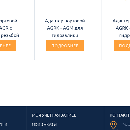
ортовой
Адаптер портовой
Адапте
AGR с
AGRK - AGM для
AGRK 
 резьбой
гидравлики
гидр
БНЕЕ
ПОДРОБНЕЕ
ПОД
МОЯ УЧЕТНАЯ ЗАПИСЬ
КОНТАКТ
И И
МОИ ЗАКАЗЫ
Mul