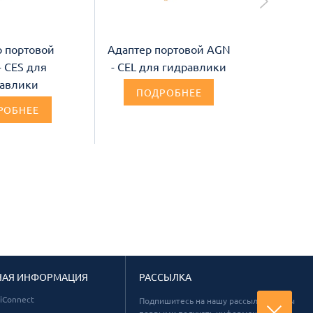
р портовой
Адаптер портовой AGN
Адаптер
- CES для
- CEL для гидравлики
дюй
авлики
ПОДРОБНЕЕ
РОБНЕЕ
П
НАЯ ИНФОРМАЦИЯ
РАССЫЛКА
tiConnect
Подпишитесь на нашу рассылку, чтобы
первыми получать информацию о