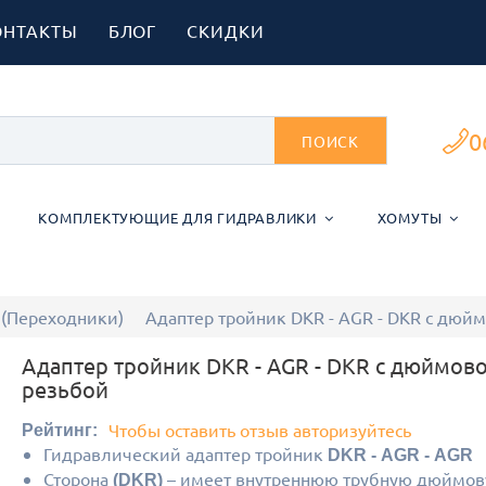
ОНТАКТЫ
БЛОГ
СКИДКИ
0
ПОИСК
КОМПЛЕКТУЮЩИЕ ДЛЯ ГИДРАВЛИКИ
ХОМУТЫ
 (Переходники)
Адаптер тройник DKR - AGR - DKR с дюй
Адаптер тройник DKR - AGR - DKR с дюймов
резьбой
Чтобы оставить отзыв авторизуйтесь
Рейтинг:
Гидравлический адаптер тройник
DKR - AGR - AGR
Сторона
– имеет внутреннюю трубную дюймов
(DKR)