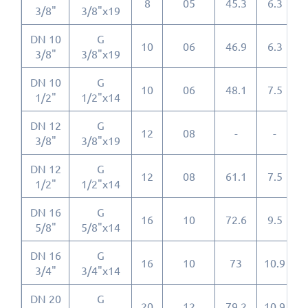
8
05
45.3
6.3
3/8"
3/8"x19
DN 10
G
10
06
46.9
6.3
2
3/8"
3/8"x19
DN 10
G
10
06
48.1
7.5
2
1/2"
1/2"x14
DN 12
G
12
08
-
-
3/8"
3/8"x19
DN 12
G
12
08
61.1
7.5
2
1/2"
1/2"x14
DN 16
G
16
10
72.6
9.5
2
5/8"
5/8"x14
DN 16
G
16
10
73
10.9
2
3/4"
3/4"x14
DN 20
G
20
12
79.2
10.9
3