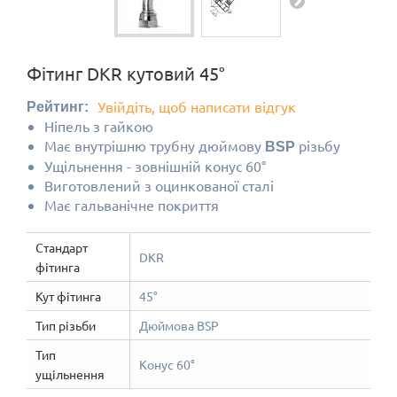
Фітинг DKR кутовий 45°
Увійдіть, щоб написати відгук
Рейтинг:
Ніпель з гайкою
Має внутрішню трубну дюймову
різьбу
BSP
Ущільнення - зовнішній конус 60°
Виготовлений з оцинкованої сталі
Має гальванічне покриття
Стандарт
DKR
фітинга
Кут фітинга
45°
Тип різьби
Дюймова BSP
Тип
Конус 60°
ущільнення