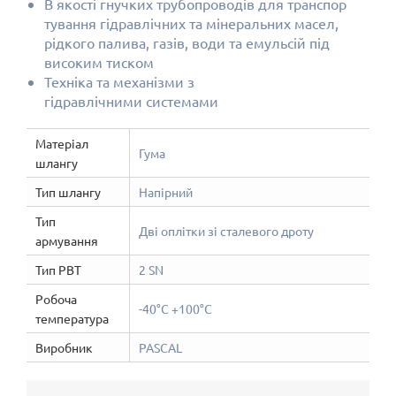
В якості гнучких трубопроводів для
транспор
тування гідравлічних та мінеральних масел,
рідкого палива, газів, води та емульсій під
високим тиском
Техніка та механізми з
гідравлічними системами
Матеріал
Гума
шлангу
Тип шлангу
Напірний
Тип
Дві оплітки зі сталевого дроту
армування
Тип РВТ
2 SN
Робоча
-40°С +100°С
температура
Виробник
PASCAL