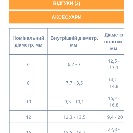
ВІДГУКИ (2)
АКСЕСУАРИ
Діаметр
З
Номінальний
Внутрішній діаметр,
оплітки,
діаметр, мм
мм
мм
12,5 -
6
6,2 - 7
1
13,1
14,2 -
8
7,7 - 8,5
1
14,8
16,2 -
10
9,3 - 10,1
1
16,8
12
12,3 - 13,5
19,4 - 20
2
22,8 -
16
15,5 - 16,7