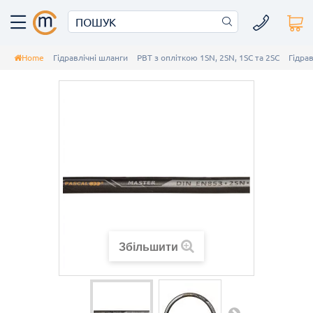
Home
Гідравлічні шланги
РВТ з опліткою 1SN, 2SN, 1SC та 2SC
Гідра
Збільшити