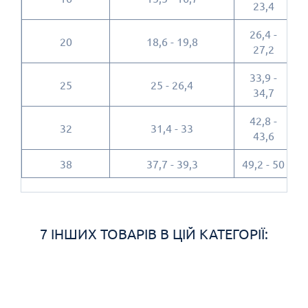
23,4
26,4 -
20
18,6 - 19,8
2
27,2
33,9 -
25
25 - 26,4
3
34,7
42,8 -
32
31,4 - 33
4
43,6
38
37,7 - 39,3
49,2 - 50
5
7 ІНШИХ ТОВАРІВ В ЦІЙ КАТЕГОРІЇ: