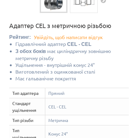
Адаптер CEL з метричною різьбою
Увійдіть, щоб написати відгук
Рейтинг:
Гідравлічний адаптер
CEL - CEL
має циліндричну зовнішню
З обох боків
метричну різьбу
Ущільнення - внутрішній конус 24°
Виготовлений з оцинкованої сталі
Має гальванічне покриття
Тип адаптера
Прямий
Стандарт
CEL - CEL
ущільнення
Тип різьби
Метрична
Тип
Конус 24°
ущільнення