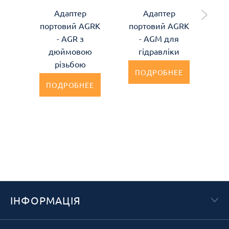
Адаптер
Адаптер
портовий AGRK
портовий AGRK
по
- AGR з
- AGM для
дюймовою
гідравліки
різьбою
ПОДРОБНЕЕ
ПОДРОБНЕЕ
ІНФОРМАЦІЯ