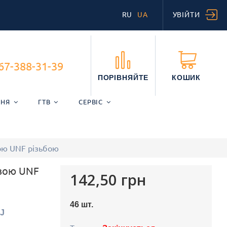
RU
UA
УВІЙТИ
67-388-31-39
ПОРІВНЯЙТЕ
КОШИК
ННЯ
ГТВ
СЕРВІС
ою UNF різьбою
овою UNF
142,50 грн
46
шт.
GJ