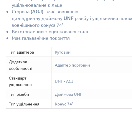
ущільнювальне кільце
Сторона
- має зовнішню
(AGJ)
циліндричну дюймову
різьбу і ущільнення шля
UNF
зовнішнього конуса 74°
Виготовлений з оцинкованої сталі
Має гальванічне покриття
Тип адаптера
Кутовий
Додаткові
Адаптер портовий
особливості
Стандарт
UNF - AGJ
ущільнення
Тип різьби
Дюймова UNF
Тип ущільнення
Конус 74°