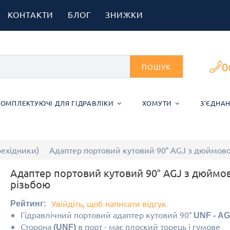
КОНТАКТИ
БЛОГ
ЗНИЖКИ
0
ПОШУК
КОМПЛЕКТУЮЧІ ДЛЯ ГІДРАВЛІКИ
ХОМУТИ
З'ЄДНА
рехідники)
Адаптер портовий кутовий 90° AGJ з дюймов
Адаптер портовий кутовий 90° AGJ з дюйм
різьбою
Увійдіть, щоб написати відгук
Рейтинг:
Гідравлічний портовий адаптер кутовий 90°
UNF - A
Сторона
в порт
- має плоский торець і гумове
(UNF)