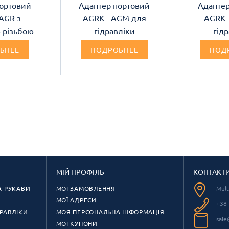
ортовий
Адаптер портовий
Адапте
AGR з
AGRK - AGM для
AGRK 
 різьбою
гідравліки
гід
БНЕЕ
ПОДРОБНЕЕ
ПОД
МІЙ ПРОФІЛЬ
КОНТАКТ
А РУКАВИ
МОЇ ЗАМОВЛЕННЯ
Mul
МОЇ АДРЕСИ
+38 
РАВЛІКИ
МОЯ ПЕРСОНАЛЬНА ІНФОРМАЦІЯ
sale
МОЇ КУПОНИ