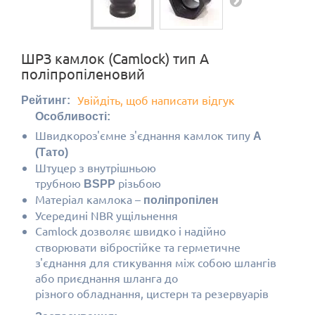
ШРЗ камлок (Camlock) тип A
поліпропіленовий
Увійдіть, щоб написати відгук
Рейтинг:
Особливості:
Швидкороз'ємне з'єднання камлок типу
A
(Тато)
Штуцер з внутрішньою
трубною
різьбою
BSPP
Матеріал камлока
–
поліпропілен
Усередині NBR ущільнення
Camlock дозволяє швидко і надійно
створювати вібростійке та герметичне
з'єднання для стикування між собою шлангів
або приєднання шланга до
різного обладнання, цистерн та резервуарів