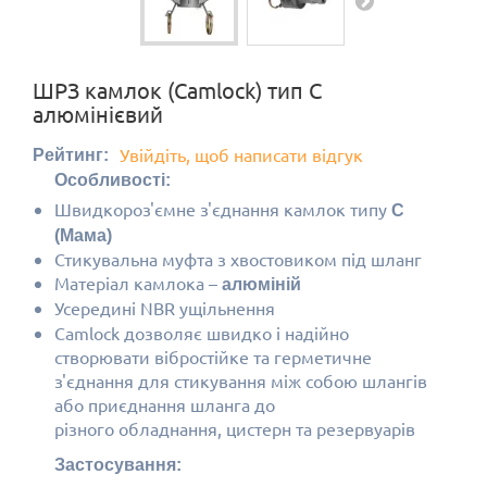
ШРЗ камлок (Camlock) тип C
алюмінієвий
Увійдіть, щоб написати відгук
Рейтинг:
Особливості:
Швидкороз'ємне з'єднання камлок типу
C
(Мама)
Стикувальна муфта з хвостовиком під шланг
Матеріал камлока
–
алюміній
Усередині NBR ущільнення
Camlock дозволяє швидко і надійно
створювати вібростійке та герметичне
з'єднання для стикування між собою шлангів
або приєднання шланга до
різного обладнання, цистерн та резервуарів
Застосування: