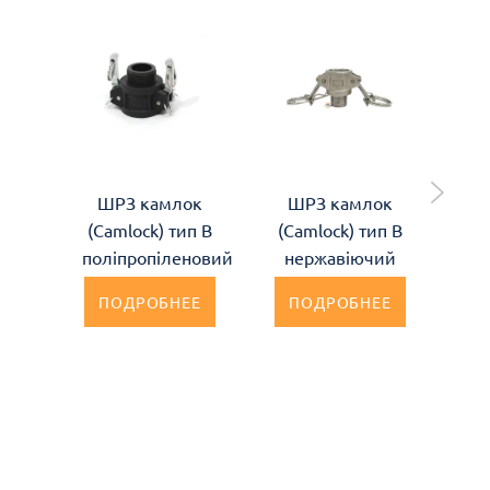
ШРЗ камлок
ШРЗ камлок
Ш
(Camlock) тип B
(Camlock) тип B
(C
поліпропіленовий
нержавіючий
а
ПОДРОБНЕЕ
ПОДРОБНЕЕ