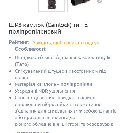
ШРЗ камлок (Camlock) тип E
поліпропіленовий
Увійдіть, щоб написати відгук
Рейтинг:
Особливості:
Швидкороз'ємне з'єднання камлок типу
E
(Тато)
Стикувальний штуцер з хвостовиком під
шланг
Матеріал камлока
–
поліпропілен
Усередині NBR ущільнення
Camlock дозволяє швидко і надійно
створювати вібростійке та герметичне
з'єднання для стикування між собою шлангів
або приєднання шланга до
різного обладнання, цистерн та резервуарів