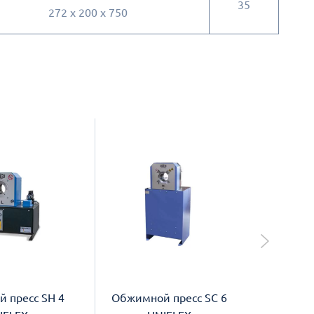
35
272 x 200 x 750
 пресс SH 4
Обжимной пресс SC 6
Обжим