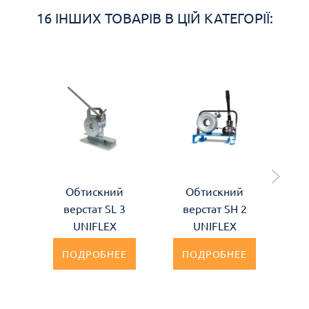
16 ІНШИХ ТОВАРІВ В ЦІЙ КАТЕГОРІЇ:
Обтискний
Обтискний
Об
верстат SL 3
верстат SH 2
HM
UNIFLEX
UNIFLEX
ПОДРОБНЕЕ
ПОДРОБНЕЕ