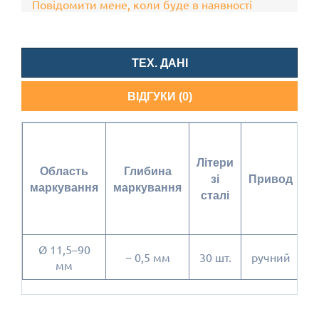
Повідомити мене, коли буде в наявності
ТЕХ. ДАНІ
ВІДГУКИ (0)
Д
Літери
Область
Глибина
ш
зі
Привод
маркування
маркування
сталі
в
Ø 11,5–90
2
~ 0,5 мм
30 шт.
ручний
мм