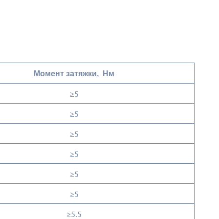
Момент затяжки, Hм
≥5
≥5
≥5
≥5
≥5
≥5
≥5.5