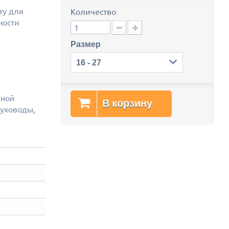
ту для
Количество
ности
Размер
16 - 27
иной
В корзину
уховоды,