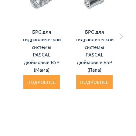
БРС для
БРС для
БР
гидравлической
гидравлической
системы
системы
ги
PASCAL
PASCAL
дюймовые BSP
дюймовые BSP
(Мама)
(Папа)
дю
Fla
ПОДРОБНЕЕ
ПОДРОБНЕЕ