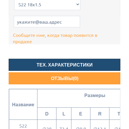
Сообщите мне, когда товар появится в
продаже
ТЕХ. ХАРАКТЕРИСТИКИ
ОТЗЫВЫ(0)
Размеры
Название
D
L
E
R
T
S22
∅38
73.4
∅9.9
∅13.1
∅16