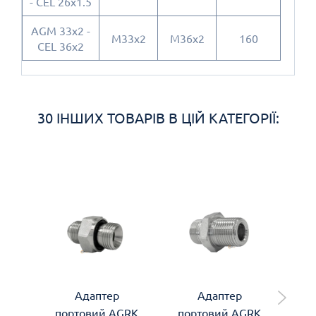
- CEL 26x1.5
AGM 33x2 -
M33x2
M36x2
160
CEL 36x2
30 ІНШИХ ТОВАРІВ В ЦІЙ КАТЕГОРІЇ:
Адаптер
Адаптер
портовий AGRK
портовий AGRK
по