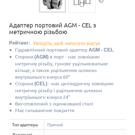
Адаптер портовий AGM - CEL з
метричною різьбою
Увійдіть, щоб написати відгук
Рейтинг:
Гідравлічний портовий адаптер
AGM - CEL
Сторона
в порт
- має зовнішню
(AGM)
метричну різьбу, гумове ущільнювальне
кільце, а також ущільнення шляхом
внутрішнього конуса 60°
Сторона
-
має циліндричну зовнішню
(CEL)
метричну різьбу і ущільнення шляхом
внутрішнього конуса 24°
Виготовлений з оцинкованої сталі
Має гальванічне покриття
Тип адаптера
Прямий
Додаткові