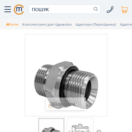
Home
Комплектуючі для гідравліки
Адаптери (Перехідники)
Адапте
Збільшити