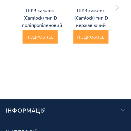
ШРЗ камлок
ШРЗ камлок
Ш
(Camlock) тип D
(Camlock) тип D
(C
поліпропіленовий
нержавіючий
а
ПОДРОБНЕЕ
ПОДРОБНЕЕ
ІНФОРМАЦІЯ