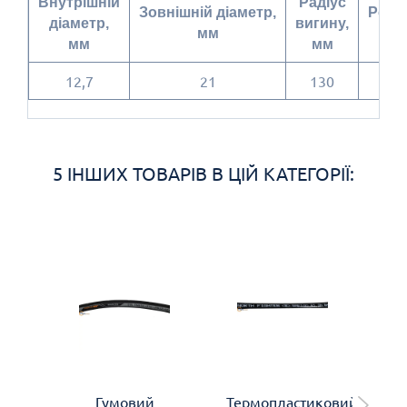
Внутрішній
Радіус
Зовнішній діаметр,
Робо
діаметр,
вигину,
мм
мм
мм
12,7
21
130
5 ІНШИХ ТОВАРІВ В ЦІЙ КАТЕГОРІЇ:
Гумовий
Термопластиковий
Те