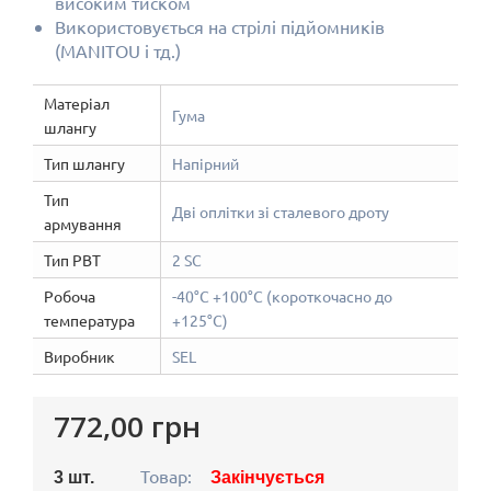
високим тиском
Використовується на стрілі підйомників
(MANITOU і тд.)
Матеріал
Гума
шлангу
Тип шлангу
Напірний
Тип
Дві оплітки зі сталевого дроту
армування
Тип РВТ
2 SC
Робоча
-40°C +100°C (короткочасно до
температура
+125°C)
Виробник
SEL
772,00 грн
Товар:
3
шт.
Закінчується