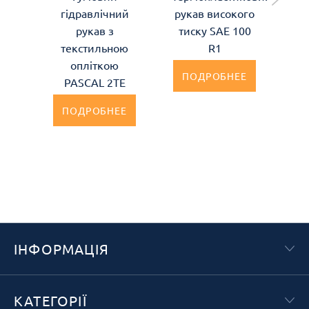
гідравлічний
рукав високого
ру
рукав з
тиску SAE 100
т
текстильною
R1
опліткою
ПОДРОБНЕЕ
PASCAL 2TE
ПОДРОБНЕЕ
ІНФОРМАЦІЯ
КАТЕГОРІЇ