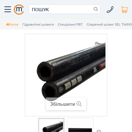
Home
Гідравлічні шланги
Спеціальні РВТ
Спарений шланг SEL TWIN
Збільшити