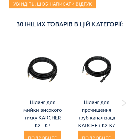
УВІЙДІТЬ, ЩОБ НАПИСАТИ ВІДГУК
30 ІНШИХ ТОВАРІВ В ЦІЙ КАТЕГОРІЇ:
Шланг для
Шланг для
мийки високого
прочищення
п
тиску KARCHER
труб каналізації
тру
К2 - К7
KARCHER K2-K7
KA
ПОДРОБНЕЕ
ПОДРОБНЕЕ