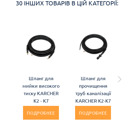
30 ІНШИХ ТОВАРІВ В ЦІЙ КАТЕГОРІЇ:
Шланг для
Шланг для
мийки високого
прочищення
п
тиску KARCHER
труб каналізації
тру
К2 - К7
KARCHER K2-K7
KA
ПОДРОБНЕЕ
ПОДРОБНЕЕ