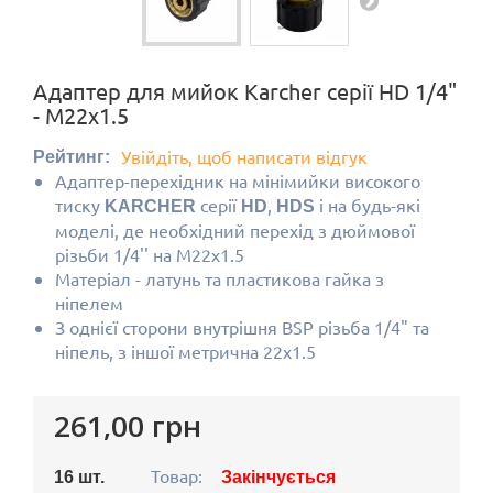
Адаптер для мийок Karcher серії HD 1/4"
- M22х1.5
Увійдіть, щоб написати відгук
Рейтинг:
Адаптер-перехідник на мінімийки високого
тиску
серії
,
і на будь-які
KARCHER
HD
HDS
моделі, де необхідний перехід з дюймової
різьби 1/4'' на М22х1.5
Матеріал - латунь та пластикова гайка з
ніпелем
З однієї сторони внутрішня BSP різьба 1/4" та
ніпель, з іншої метрична 22х1.5
261,00 грн
Товар:
16
шт.
Закінчується