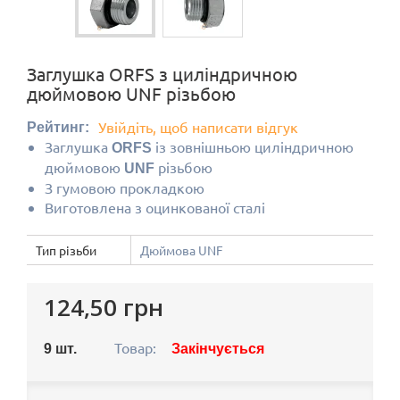
Заглушка ORFS з циліндричною
дюймовою UNF різьбою
Увійдіть, щоб написати відгук
Рейтинг:
Заглушка
із зовнішньою циліндричною
ORFS
дюймовою
різьбою
UNF
З гумовою прокладкою
Виготовлена з оцинкованої сталі
Тип різьби
Дюймова UNF
124,50 грн
Товар:
9
шт.
Закінчується