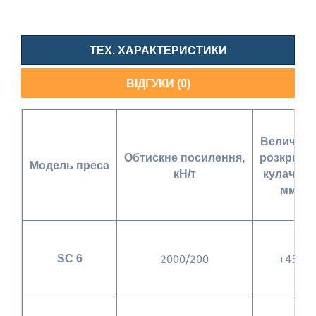
ТЕХ. ХАРАКТЕРИСТИКИ
ВІДГУКИ (0)
Величина
Обтискне посилення,
розкритт
Модель преса
кН/т
кулачків,
мм
2000/200
+45
SC 6