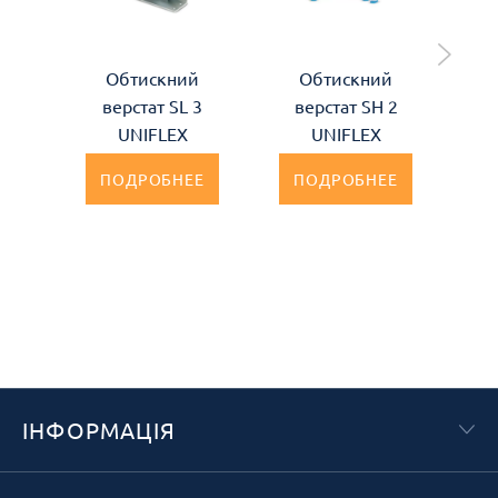
Обтискний
Обтискний
Об
верстат SL 3
верстат SH 2
HM
UNIFLEX
UNIFLEX
ПОДРОБНЕЕ
ПОДРОБНЕЕ
ІНФОРМАЦІЯ