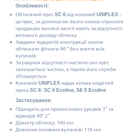
Особливості:
Обтискний прес
від компанії
–
SC 6
UNIFLEX
це прес, за допомогою якого можна отримати
продукцію високої якості навіть за відсутності
великого досвіду обтиску
Завдяки відкритій конструкції можна
обтискати фітинги 90
°
без зняття всіх
кулачків
За рахунок відсутності мастила сам прес
залишається чистим, а термін його служби
збільшується
Компанія
надає кілька моделей
UNIFLEX
преса
,
SC 6:
SC 6 Ecoline
S6 S Ecoline
Застосування:
Підходить для промислових рукавів 3" та
відводів 90° 2"
Діаметр обтиску: 100 мм
Довжина основних кулачків: 110 мм