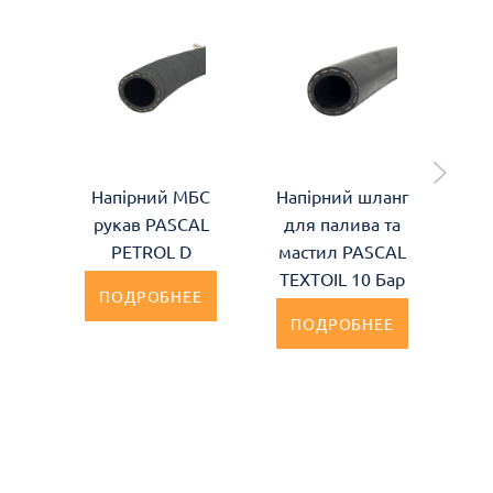
Напірний МБС
Напірний шланг
На
рукав PASCAL
для палива та
д
PETROL D
мастил PASCAL
ма
TEXTOIL 10 Бар
TE
ПОДРОБНЕЕ
ПОДРОБНЕЕ