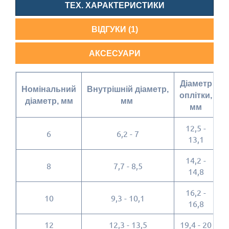
ТЕХ. ХАРАКТЕРИСТИКИ
ВІДГУКИ (1)
АКСЕСУАРИ
Діаметр
З
Номінальний
Внутрішній діаметр,
оплітки,
діаметр, мм
мм
мм
12,5 -
6
6,2 - 7
1
13,1
14,2 -
8
7,7 - 8,5
1
14,8
16,2 -
10
9,3 - 10,1
1
16,8
12
12,3 - 13,5
19,4 - 20
2