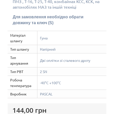
ПМЗ , Т-16, Т-25, Т-40, комбайнах КСС, КСК, на
автомобілях МАЗ та іншій техніці
Для замовлення необхідно обрати
довжину та ключ (S)
Матеріал
Гума
шлангу
Тип шлангу
Напірний
Тип
Дві оплітки зі сталевого дроту
армування
Тип РВТ
2 SN
Робоча
-40°С +100°С
температура
Виробник
PASCAL
144,00 грн