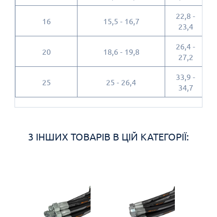
22,8 -
16
15,5 - 16,7
23,4
26,4 -
20
18,6 - 19,8
2
27,2
33,9 -
25
25 - 26,4
3
34,7
3 ІНШИХ ТОВАРІВ В ЦІЙ КАТЕГОРІЇ: