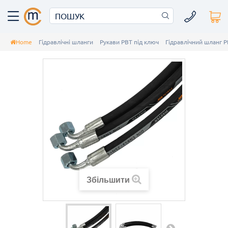
Home
Гідравлічні шланги
Рукави РВТ під ключ
Гідравлічний шланг Р
Збільшити