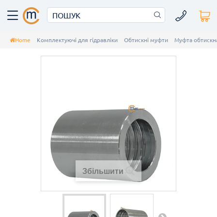
Home
Комплектуючі для гідравліки
Обтискні муфти
Муфта обтискн
Збільшити