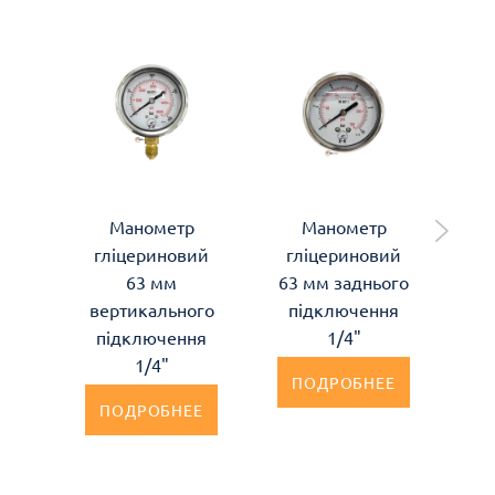
Манометр
Манометр
Ви
гліцериновий
гліцериновий
63 мм
63 мм заднього
п
вертикального
підключення
м
підключення
1/4"
к
1/4"
ПОДРОБНЕЕ
ПОДРОБНЕЕ